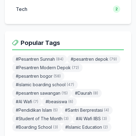
Tech
2
Popular Tags
#Pesantren Sunnah
#pesantren depok
(84)
(79)
#Pesantren Modern Depok
(72)
#pesantren bogor
(58)
#islamic boarding school
(47)
#pesantren sawangan
#Daurah
(15)
(8)
#Al Wafi
#beasiswa
(7)
(6)
#Pendidikan Islam
#Santri Berprestasi
(5)
(4)
#Student of The Month
#Al Wafi IIBS
(3)
(3)
#Boarding School
#Islamic Education
(3)
(2)