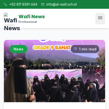
+62 811 9391 444
info@al-wafi.sch.id
Wafi News
Professional
Home
News
1 min read
News
Tech
Blog
Kajian