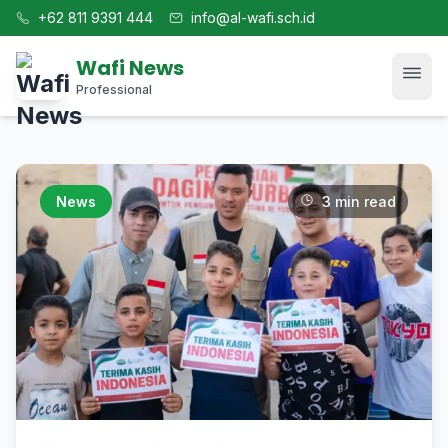
+62 811 9391 444
info@al-wafi.sch.id
Wafi News
Professional
Home
News
3 min read
News
Tech
Blog
Kajian