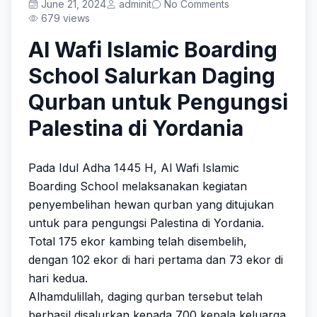
Prestasi
June 21, 2024
adminit
No Comments
679 views
Al Wafi Islamic Boarding
School Salurkan Daging
Get Started
Qurban untuk Pengungsi
Palestina di Yordania
Pada Idul Adha 1445 H, Al Wafi Islamic
Boarding School melaksanakan kegiatan
penyembelihan hewan qurban yang ditujukan
untuk para pengungsi Palestina di Yordania.
Total 175 ekor kambing telah disembelih,
dengan 102 ekor di hari pertama dan 73 ekor di
hari kedua.
Alhamdulillah, daging qurban tersebut telah
berhasil disalurkan kepada 700 kepala keluarga