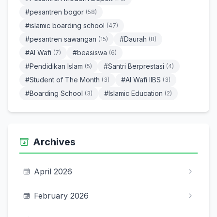
#pesantren bogor
(58)
#islamic boarding school
(47)
#pesantren sawangan
#Daurah
(15)
(8)
#Al Wafi
#beasiswa
(7)
(6)
#Pendidikan Islam
#Santri Berprestasi
(5)
(4)
#Student of The Month
#Al Wafi IIBS
(3)
(3)
#Boarding School
#Islamic Education
(3)
(2)
Archives
April 2026
February 2026