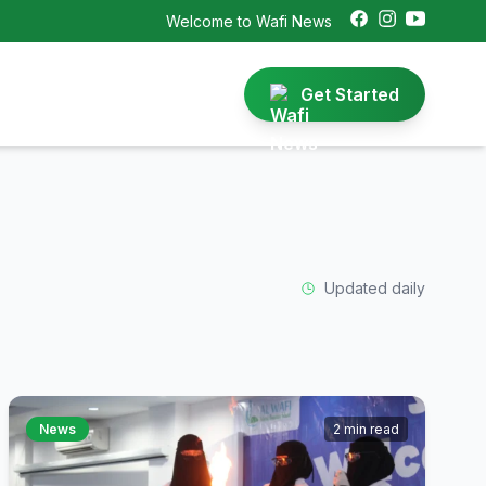
Welcome to Wafi News
Get Started
Updated daily
News
2 min read