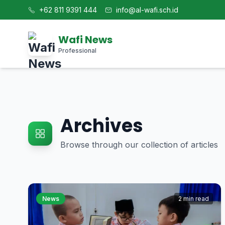
+62 811 9391 444
info@al-wafi.sch.id
Wafi News
Professional
Archives
Browse through our collection of articles
News
2 min read