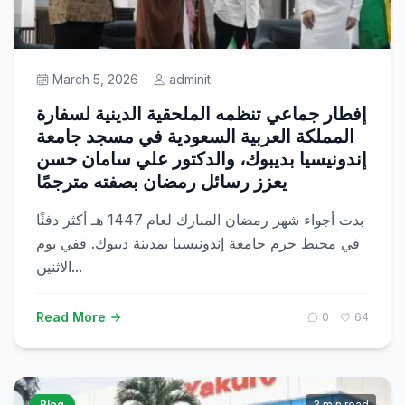
Prestasi
March 5, 2026
adminit
Get Started
إفطار جماعي تنظمه الملحقية الدينية لسفارة
المملكة العربية السعودية في مسجد جامعة
إندونيسيا بديبوك، والدكتور علي سامان حسن
يعزز رسائل رمضان بصفته مترجمًا
بدت أجواء شهر رمضان المبارك لعام 1447 هـ أكثر دفئًا
في محيط حرم جامعة إندونيسيا بمدينة ديبوك. ففي يوم
الاثنين...
Read More
0
64
Blog
3 min read