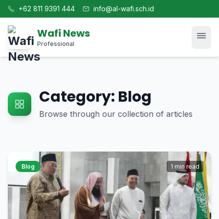
+62 811 9391 444
info@al-wafi.sch.id
Wafi News
Professional
Home
Category: Blog
News
Browse through our collection of articles
Tech
Blog
Blog
1 min read
Kajian