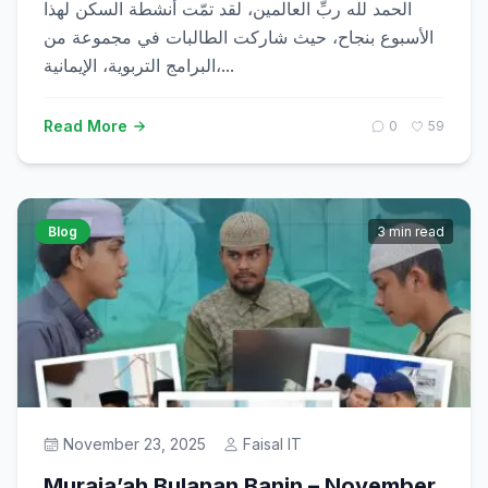
الحمد لله ربِّ العالمين، لقد تمّت أنشطة السكن لهذا
الأسبوع بنجاح، حيث شاركت الطالبات في مجموعة من
البرامج التربوية، الإيمانية،...
Read More
0
59
Blog
3 min read
November 23, 2025
Faisal IT
Muraja’ah Bulanan Banin – November