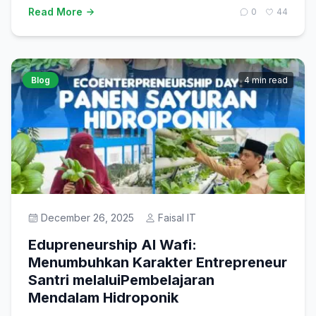
Read More
0
44
Blog
4 min read
December 26, 2025
Faisal IT
Edupreneurship Al Wafi:
Menumbuhkan Karakter Entrepreneur
Santri melaluiPembelajaran
Mendalam Hidroponik