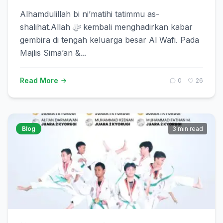
Alhamdulillah bi ni’matihi tatimmu as-
shalihat.Allah ﷻ kembali menghadirkan kabar
gembira di tengah keluarga besar Al Wafi. Pada
Majlis Sima’an &...
Read More
0
26
Blog
3 min read