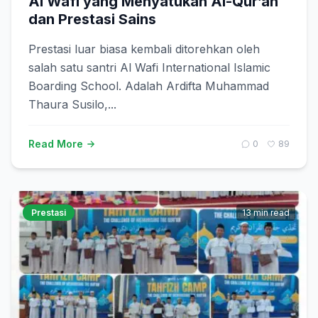
Al Wafi yang Menyatukan Al-Qur’an
dan Prestasi Sains
Prestasi luar biasa kembali ditorehkan oleh
salah satu santri Al Wafi International Islamic
Boarding School. Adalah Ardifta Muhammad
Thaura Susilo,...
Read More
0
89
Prestasi
13 min read