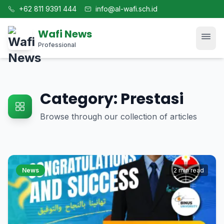
+62 811 9391 444
info@al-wafi.sch.id
Wafi News
Professional
Home
Category: Prestasi
News
Browse through our collection of articles
Tech
Blog
News
2 min read
Kajian