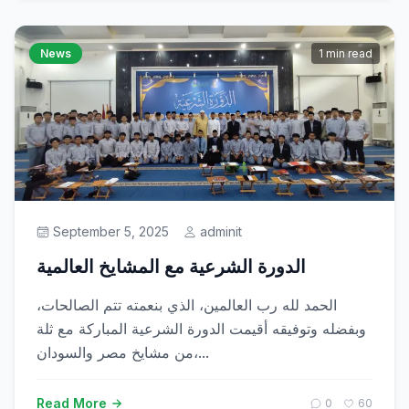
News
1 min read
September 5, 2025
adminit
الدورة الشرعية مع المشايخ العالمية
الحمد لله رب العالمين، الذي بنعمته تتم الصالحات،
وبفضله وتوفيقه أقيمت الدورة الشرعية المباركة مع ثلة
من مشايخ مصر والسودان،...
Read More
0
60