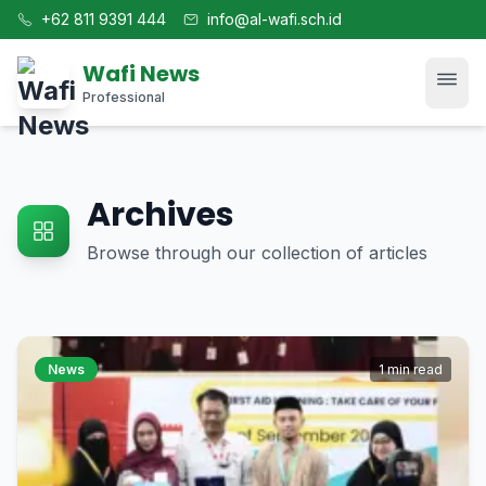
+62 811 9391 444
info@al-wafi.sch.id
Wafi News
Professional
Home
Archives
News
Browse through our collection of articles
Tech
Blog
News
1 min read
Kajian