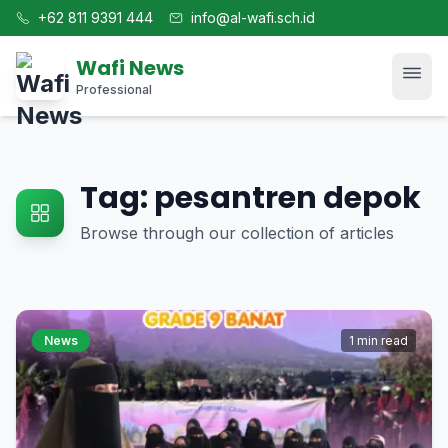
+62 811 9391 444
info@al-wafi.sch.id
Wafi News
Professional
Home
Tag: pesantren depok
News
Browse through our collection of articles
Tech
Blog
News
1 min read
Kajian