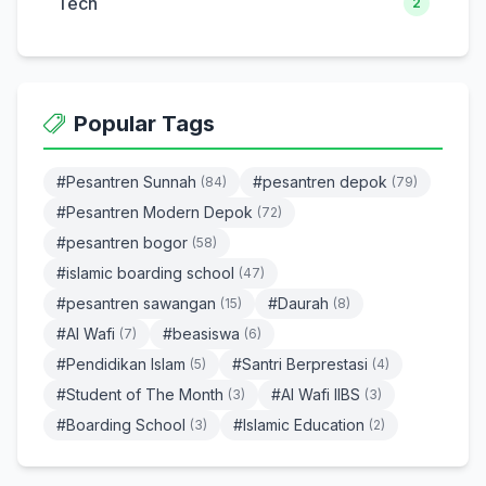
Tech
2
Popular Tags
#Pesantren Sunnah
#pesantren depok
(84)
(79)
#Pesantren Modern Depok
(72)
#pesantren bogor
(58)
#islamic boarding school
(47)
#pesantren sawangan
#Daurah
(15)
(8)
#Al Wafi
#beasiswa
(7)
(6)
#Pendidikan Islam
#Santri Berprestasi
(5)
(4)
#Student of The Month
#Al Wafi IIBS
(3)
(3)
#Boarding School
#Islamic Education
(3)
(2)