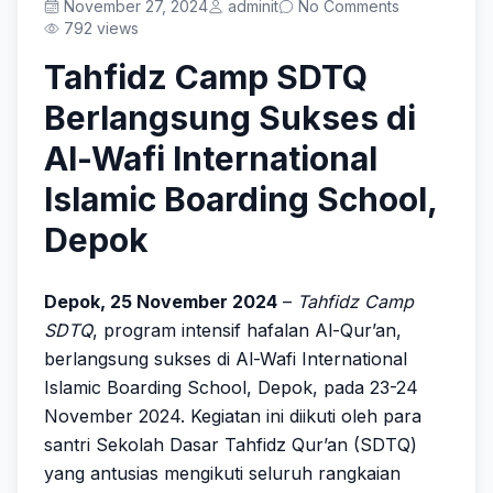
Prestasi
November 27, 2024
adminit
No Comments
792 views
Tahfidz Camp SDTQ
Berlangsung Sukses di
Get Started
Al-Wafi International
Islamic Boarding School,
Depok
Depok, 25 November 2024
–
Tahfidz Camp
SDTQ
, program intensif hafalan Al-Qur’an,
berlangsung sukses di Al-Wafi International
Islamic Boarding School, Depok, pada 23-24
November 2024. Kegiatan ini diikuti oleh para
santri Sekolah Dasar Tahfidz Qur’an (SDTQ)
yang antusias mengikuti seluruh rangkaian