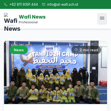
+62 811 9391 444
info@al-wafi.sch.id
Wafi News
Professional
Home
News
2 min read
News
Tech
Blog
Kajian