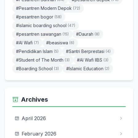
#Pesantren Modern Depok
(72)
#pesantren bogor
(58)
#islamic boarding school
(47)
#pesantren sawangan
#Daurah
(15)
(8)
#Al Wafi
#beasiswa
(7)
(6)
#Pendidikan Islam
#Santri Berprestasi
(5)
(4)
#Student of The Month
#Al Wafi IIBS
(3)
(3)
#Boarding School
#Islamic Education
(3)
(2)
Archives
April 2026
February 2026