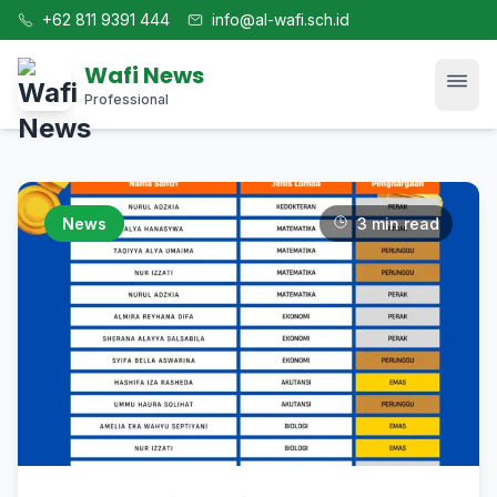
+62 811 9391 444
info@al-wafi.sch.id
Wafi News
Professional
Home
News
3 min read
News
Tech
Blog
Kajian