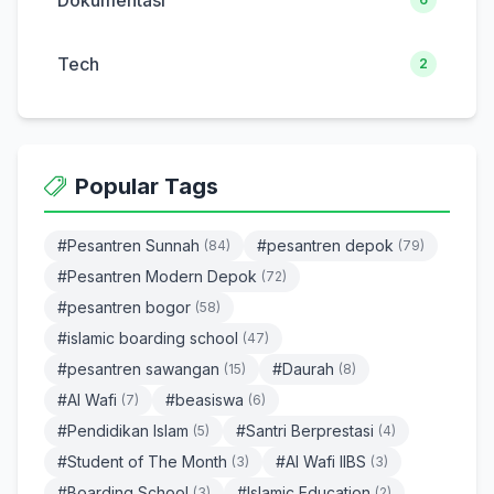
Dokumentasi
Tech
2
Popular Tags
#Pesantren Sunnah
#pesantren depok
(84)
(79)
#Pesantren Modern Depok
(72)
#pesantren bogor
(58)
#islamic boarding school
(47)
#pesantren sawangan
#Daurah
(15)
(8)
#Al Wafi
#beasiswa
(7)
(6)
#Pendidikan Islam
#Santri Berprestasi
(5)
(4)
#Student of The Month
#Al Wafi IIBS
(3)
(3)
#Boarding School
#Islamic Education
(3)
(2)