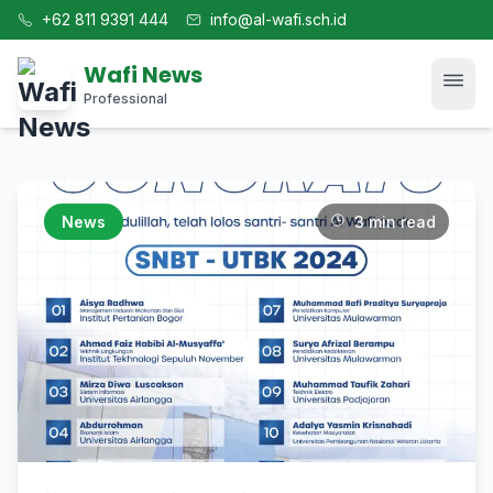
+62 811 9391 444
info@al-wafi.sch.id
Wafi News
Professional
Home
News
3 min read
News
Tech
Blog
Kajian