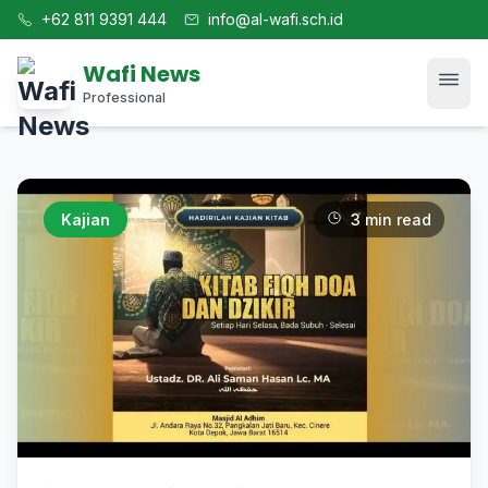
+62 811 9391 444
info@al-wafi.sch.id
Wafi News
Professional
Home
Kajian
3 min read
News
Tech
Blog
Kajian