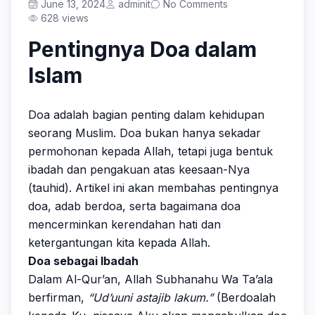
Prestasi
June 13, 2024
adminit
No Comments
628 views
Pentingnya Doa dalam
Islam
Get Started
Doa adalah bagian penting dalam kehidupan
seorang Muslim. Doa bukan hanya sekadar
permohonan kepada Allah, tetapi juga bentuk
ibadah dan pengakuan atas keesaan-Nya
(tauhid). Artikel ini akan membahas pentingnya
doa, adab berdoa, serta bagaimana doa
mencerminkan kerendahan hati dan
ketergantungan kita kepada Allah.
Doa sebagai Ibadah
Dalam Al-Qur’an, Allah Subhanahu Wa Ta’ala
berfirman,
“Ud’uuni astajib lakum.”
(Berdoalah