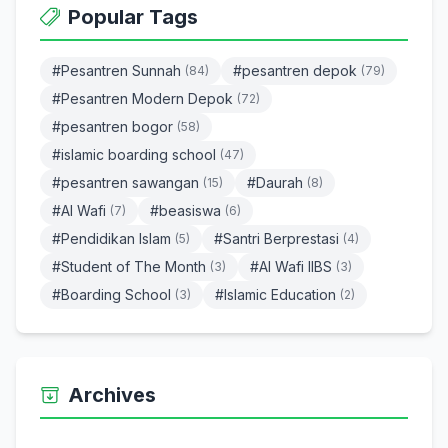
Popular Tags
#Pesantren Sunnah
#pesantren depok
(84)
(79)
#Pesantren Modern Depok
(72)
#pesantren bogor
(58)
#islamic boarding school
(47)
#pesantren sawangan
#Daurah
(15)
(8)
#Al Wafi
#beasiswa
(7)
(6)
#Pendidikan Islam
#Santri Berprestasi
(5)
(4)
#Student of The Month
#Al Wafi IIBS
(3)
(3)
#Boarding School
#Islamic Education
(3)
(2)
Archives