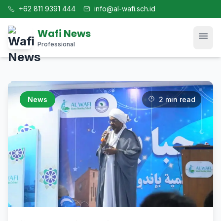
+62 811 9391 444
info@al-wafi.sch.id
Wafi News
Professional
Home
News
2 min read
News
Tech
Blog
Kajian