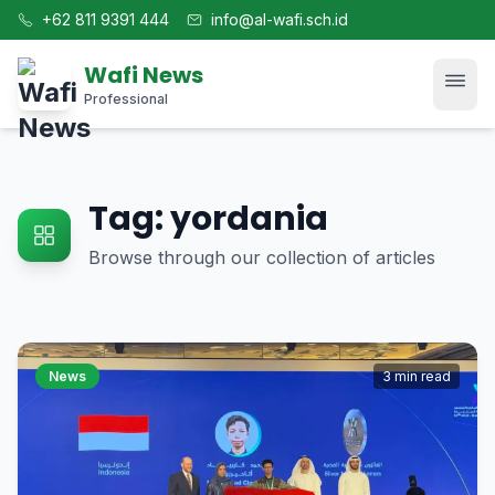
+62 811 9391 444
info@al-wafi.sch.id
Wafi News
Professional
Home
Tag: yordania
News
Browse through our collection of articles
Tech
Blog
News
3 min read
Kajian