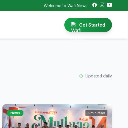
Welcome to Wafi News
Get Started
Updated daily
News
5 min read