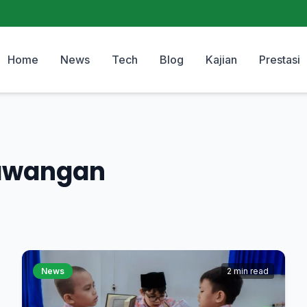
Home
News
Tech
Blog
Kajian
Prestasi
sawangan
News
2 min read