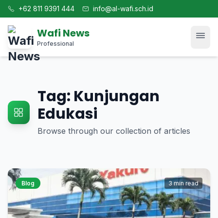
+62 811 9391 444
info@al-wafi.sch.id
Wafi News
Professional
Home
Tag: Kunjungan
News
Edukasi
Browse through our collection of articles
Tech
Blog
Blog
3 min read
Kajian